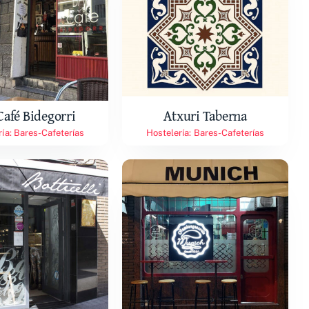
Café Bidegorri
Atxuri Taberna
ría: Bares-Cafeterías
Hostelería: Bares-Cafeterías