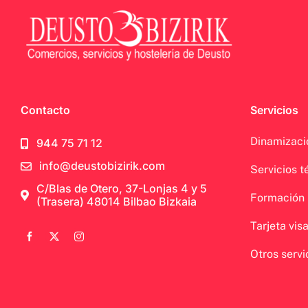
Contacto
Servicios
Dinamizaci
944 75 71 12
info@deustobizirik.com
Servicios t
C/Blas de Otero, 37-Lonjas 4 y 5
Formación
(Trasera) 48014 Bilbao Bizkaia
Tarjeta vis
Otros servi