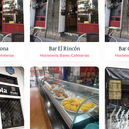
Zona
Bar El Rincón
Bar 
feterías
Hostelería: Bares-Cafeterías
Hostele