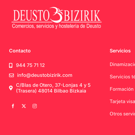
Contacto
Servicios
Dinamizaci
944 75 71 12
info@deustobizirik.com
Servicios t
C/Blas de Otero, 37-Lonjas 4 y 5
Formación
(Trasera) 48014 Bilbao Bizkaia
Tarjeta vis
Otros servi